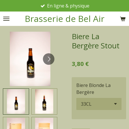
En ligne & physique
Passer
au
Brasserie de Bel Air
contenu
principal
Biere La
Bergère Stout
3,80 €
Biere Blonde La
Bergère